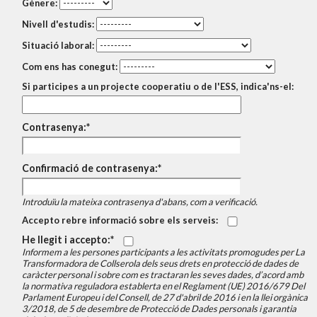
Gènere:
Nivell d'estudis:
Situació laboral:
Com ens has conegut:
Si participes a un projecte cooperatiu o de l'ESS, indica'ns-el:
Contrasenya:
Confirmació de contrasenya:
Introduïu la mateixa contrasenya d'abans, com a verificació.
Accepto rebre informació sobre els serveis:
He llegit i accepto:
Informem a les persones participants a les activitats promogudes per La
Transformadora de Collserola dels seus drets en protecció de dades de
caràcter personal i sobre com es tractaran les seves dades, d’acord amb
la normativa reguladora establerta en el Reglament (UE) 2016/679 Del
Parlament Europeu i del Consell, de 27 d'abril de 2016 i en la llei orgànica
3/2018, de 5 de desembre de Protecció de Dades personals i garantia