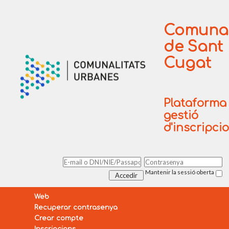
Comunal
de Sant
Cugat
Plataforma
gestió
d'inscripci
Mantenir la sessió oberta
Web
Recuperar contrasenya
Crear compte
Inscripcions