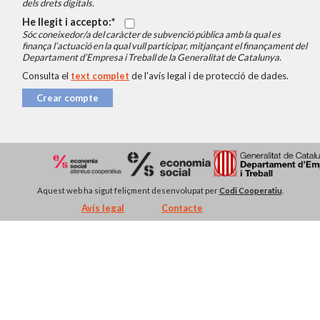
dels drets digitals.
He llegit i accepto:
Sóc coneixedor/a del caràcter de subvenció pública amb la qual es
finança l’actuació en la qual vull participar, mitjançant el finançament del
Departament d’Empresa i Treball de la Generalitat de Catalunya.
Consulta el
text complet
de l'avís legal i de protecció de dades.
Crear compte
Aquest web ha sigut feliçment desenvolupat per
Codi Cooperatiu
.
Avís legal
Contacte