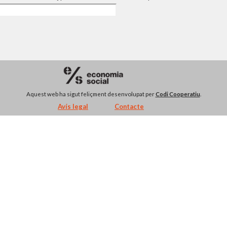
Aquest web ha sigut feliçment desenvolupat per
Codi Cooperatiu
.
Avís legal
Contacte